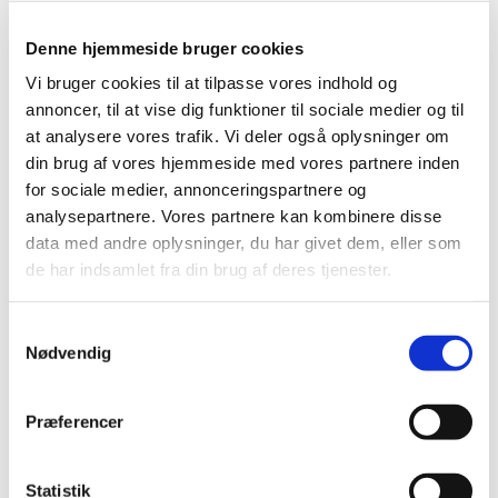
Koret har plads til både mænd og kvinder, og vi
Denne hjemmeside bruger cookies
synger såvel verdsligt som kirkeligt repertoire.
Vi bruger cookies til at tilpasse vores indhold og
Salmer, viser, årstidssange, som regel i tre-
annoncer, til at vise dig funktioner til sociale medier og til
stemmige udgaver.
at analysere vores trafik. Vi deler også oplysninger om
din brug af vores hjemmeside med vores partnere inden
Vi optræder 3-5 gange årligt. Oftest selvfølgelig i
for sociale medier, annonceringspartnere og
kirken, men vi er også åbne for at komme ud og
analysepartnere. Vores partnere kan kombinere disse
synge for folk i lokalmiljøet!
data med andre oplysninger, du har givet dem, eller som
Tilmelding og information ved korleder Jakob
de har indsamlet fra din brug af deres tjenester.
Lundbak:
jakob@himmelevsogn.dk
eller 40 26 33
52.
S
Nødvendig
a
m
t
Præferencer
y
k
k
Statistik