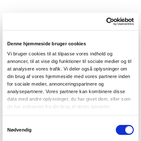
Kirker
Denne hjemmeside bruger cookies
Vi bruger cookies til at tilpasse vores indhold og
annoncer, til at vise dig funktioner til sociale medier og til
at analysere vores trafik. Vi deler også oplysninger om
din brug af vores hjemmeside med vores partnere inden
for sociale medier, annonceringspartnere og
analysepartnere. Vores partnere kan kombinere disse
data med andre oplysninger, du har givet dem, eller som
Trekroner Kirke
de har indsamlet fra din brug af deres tjenester.
Lysalleen 29, 4000 Roskilde
S
Nødvendig
a
m