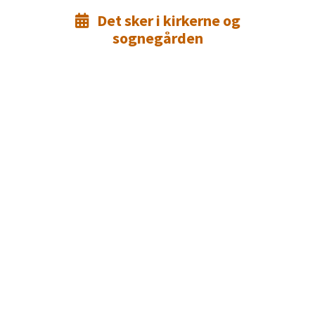
Det sker i kirkerne og

sognegården