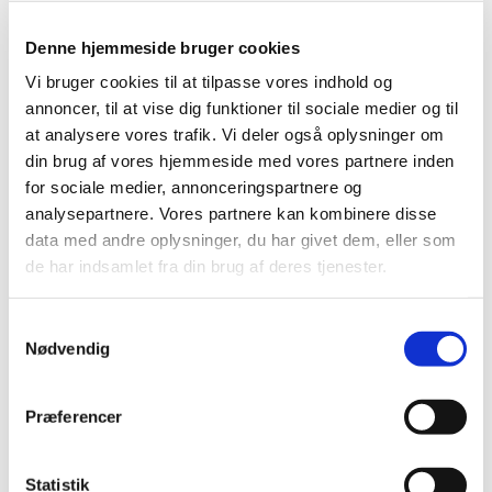
Koret har plads til både mænd og kvinder, og vi
Denne hjemmeside bruger cookies
synger såvel verdsligt som kirkeligt repertoire.
Vi bruger cookies til at tilpasse vores indhold og
Salmer, viser, årstidssange, som regel i tre-
annoncer, til at vise dig funktioner til sociale medier og til
stemmige udgaver.
at analysere vores trafik. Vi deler også oplysninger om
din brug af vores hjemmeside med vores partnere inden
Vi optræder 3-5 gange årligt. Oftest selvfølgelig i
for sociale medier, annonceringspartnere og
kirken, men vi er også åbne for at komme ud og
analysepartnere. Vores partnere kan kombinere disse
synge for folk i lokalmiljøet!
data med andre oplysninger, du har givet dem, eller som
Tilmelding og information ved korleder Jakob
de har indsamlet fra din brug af deres tjenester.
Lundbak:
jakob@himmelevsogn.dk
eller 40 26 33
52.
S
Nødvendig
a
m
t
Præferencer
y
k
k
Statistik