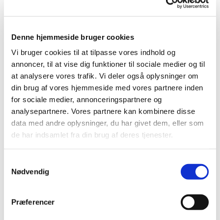
Himmelev Sogns Voksenkor øver hver onsdag i
sognegården. Øvetiden er 17:00-18:15
Denne hjemmeside bruger cookies
Koret har plads til både mænd og kvinder, og vi
Vi bruger cookies til at tilpasse vores indhold og
synger såvel verdsligt som kirkeligt repertoire.
annoncer, til at vise dig funktioner til sociale medier og til
Salmer, viser, årstidssange, som regel i tre-
at analysere vores trafik. Vi deler også oplysninger om
stemmige udgaver.
din brug af vores hjemmeside med vores partnere inden
for sociale medier, annonceringspartnere og
Vi optræder 3-5 gange årligt. Oftest selvfølgelig i
analysepartnere. Vores partnere kan kombinere disse
kirken, men vi er også åbne for at komme ud og
data med andre oplysninger, du har givet dem, eller som
synge for folk i lokalmiljøet!
de har indsamlet fra din brug af deres tjenester.
Tilmelding og information ved korleder Jakob
S
Lundbak:
jakob@himmelevsogn.dk
eller 40 26 33
Nødvendig
a
52.
m
t
Præferencer
y