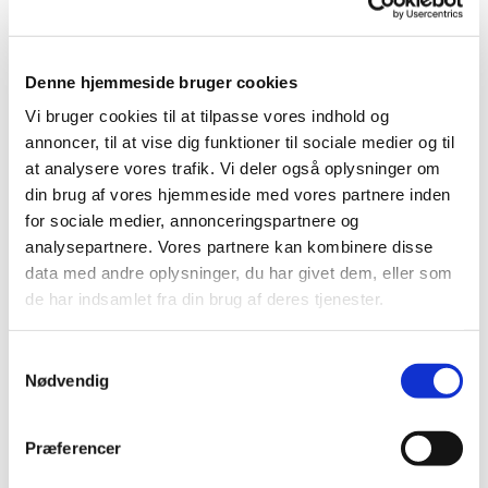
Himmelev Sogns Voksenkor øver hver onsdag i
sognegården. Øvetiden er 17:00-18:15
Denne hjemmeside bruger cookies
Koret har plads til både mænd og kvinder, og vi
Vi bruger cookies til at tilpasse vores indhold og
synger såvel verdsligt som kirkeligt repertoire.
annoncer, til at vise dig funktioner til sociale medier og til
Salmer, viser, årstidssange, som regel i tre-
at analysere vores trafik. Vi deler også oplysninger om
stemmige udgaver.
din brug af vores hjemmeside med vores partnere inden
for sociale medier, annonceringspartnere og
Vi optræder 3-5 gange årligt. Oftest selvfølgelig i
analysepartnere. Vores partnere kan kombinere disse
kirken, men vi er også åbne for at komme ud og
data med andre oplysninger, du har givet dem, eller som
synge for folk i lokalmiljøet!
de har indsamlet fra din brug af deres tjenester.
Tilmelding og information ved korleder Jakob
S
Lundbak:
jakob@himmelevsogn.dk
eller 40 26 33
Nødvendig
a
52.
m
t
Præferencer
y