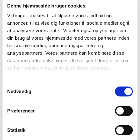
Denne hjemmeside bruger cookies
Vi bruger cookies til at tilpasse vores indhold og
annoncer, til at vise dig funktioner til sociale medier og til
Alle er velkomne til at komme og gå en tur med
at analysere vores trafik. Vi deler også oplysninger om
os! Vi er en flok glade seniorer, som går en tur
din brug af vores hjemmeside med vores partnere inden
sammen hver mandag fra kl. 13-14. Vi mødes i
for sociale medier, annonceringspartnere og
sognegården inden gåturen, og bagefter drikker vi
analysepartnere. Vores partnere kan kombinere disse
kaffe i sognegården.
data med andre oplysninger, du har givet dem, eller som
Sognegårdsvært serverer kaffe, te og vand à 20
de har indsamlet fra din brug af deres tjenester.
kr.
S
Nødvendig
a
m
t
Præferencer
y
k
k
Statistik
e