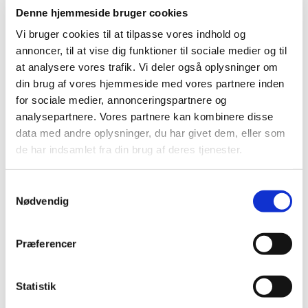
Denne hjemmeside bruger cookies
Vi bruger cookies til at tilpasse vores indhold og
annoncer, til at vise dig funktioner til sociale medier og til
Alle er velkomne til at komme og gå en tur med
at analysere vores trafik. Vi deler også oplysninger om
os! Vi er en flok glade seniorer, som går en tur
din brug af vores hjemmeside med vores partnere inden
sammen hver mandag fra kl. 13-14. Vi mødes i
for sociale medier, annonceringspartnere og
sognegården inden gåturen, og bagefter drikker vi
analysepartnere. Vores partnere kan kombinere disse
kaffe i sognegården.
data med andre oplysninger, du har givet dem, eller som
Sognegårdsvært serverer kaffe, te og vand à 20
de har indsamlet fra din brug af deres tjenester.
kr.
S
Nødvendig
a
m
t
Præferencer
y
k
k
Statistik
e