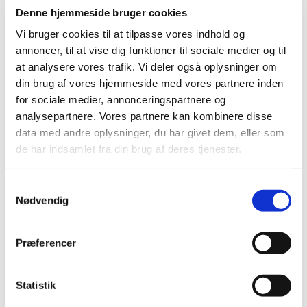
Denne hjemmeside bruger cookies
Vi bruger cookies til at tilpasse vores indhold og
annoncer, til at vise dig funktioner til sociale medier og til
Alle er velkomne til at komme og gå en tur med
at analysere vores trafik. Vi deler også oplysninger om
os! Vi er en flok glade seniorer, som går en tur
din brug af vores hjemmeside med vores partnere inden
sammen hver mandag fra kl. 13-14. Vi mødes i
for sociale medier, annonceringspartnere og
sognegården inden gåturen, og bagefter drikker vi
analysepartnere. Vores partnere kan kombinere disse
kaffe i sognegården.
data med andre oplysninger, du har givet dem, eller som
Sognegårdsvært serverer kaffe, te og vand à 20
de har indsamlet fra din brug af deres tjenester.
kr.
S
Nødvendig
a
m
t
Præferencer
y
k
k
Statistik
e