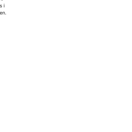
 i
en.