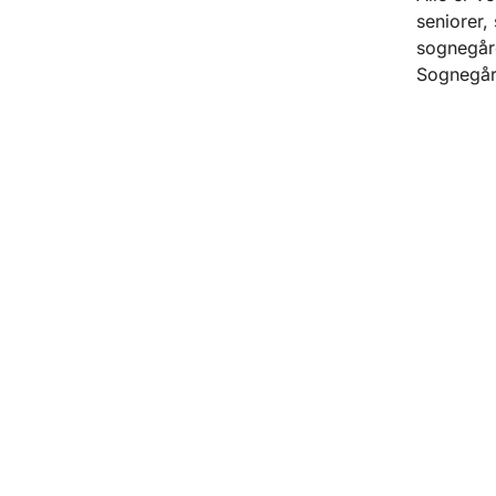
seniorer,
sognegård
Sognegård