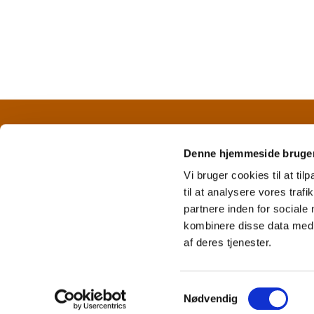
CVR nr. 42 11 25 18 
Denne hjemmeside bruger
Vi bruger cookies til at til
til at analysere vores tra
partnere inden for sociale
kombinere disse data med a
af deres tjenester.
S
Nødvendig
a