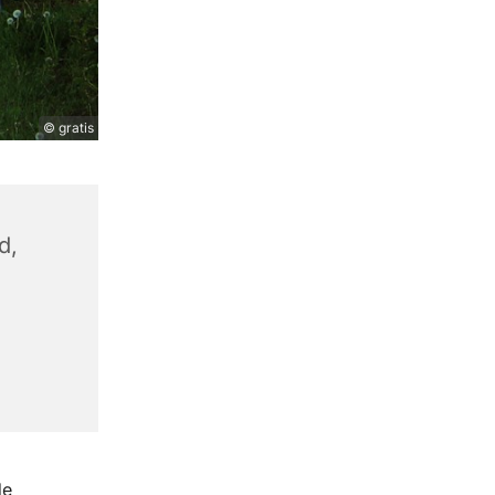
© gratis
d,
de