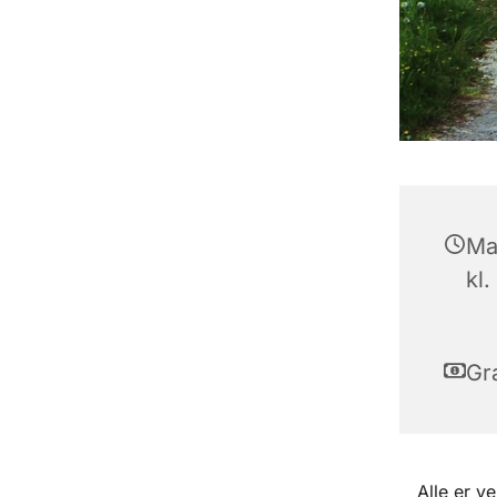
Ma
kl.
Gra
Alle er v