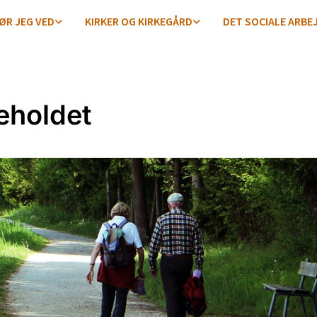
ØR JEG VED
KIRKER OG KIRKEGÅRD
DET SOCIALE ARBE
eholdet