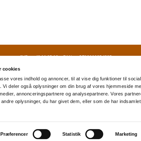
- EAN nr. 5798000854895
 cookies
passe vores indhold og annoncer, til at vise dig funktioner til soci
fik. Vi deler også oplysninger om din brug af vores hjemmeside m
 medier, annonceringspartnere og analysepartnere. Vores partne
Tilgængelighedserklæring
ndre oplysninger, du har givet dem, eller som de har indsamlet 
Privatlivspolitik
Log på ChurchDesk
Præferencer
Statistik
Marketing