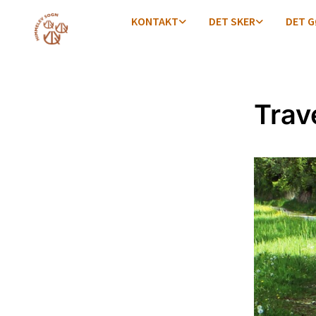
KONTAKT
DET SKER
DET G
Trav