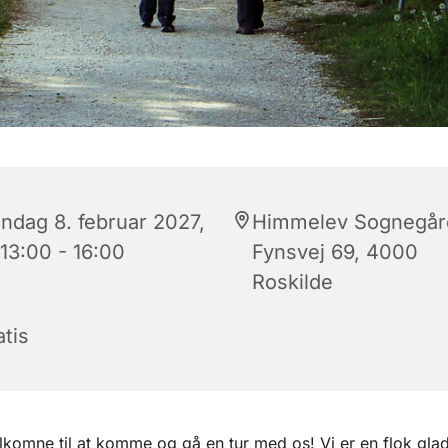
ndag 8. februar 2027,
Himmelev Sognegår
 13:00 - 16:00
Fynsvej 69, 4000
Roskilde
tis
elkomne til at komme og gå en tur med os! Vi er en flok gla