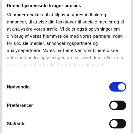
Denne hjemmeside bruger cookies
Vi bruger cookies til at tilpasse vores indhold og
annoncer, til at vise dig funktioner til sociale medier og til
Alle er velkomne til at komme og gå en tur med
at analysere vores trafik. Vi deler også oplysninger om
os! Vi er en flok glade seniorer, som går en tur
din brug af vores hjemmeside med vores partnere inden
sammen hver mandag fra kl. 13-14. Vi mødes i
for sociale medier, annonceringspartnere og
sognegården inden gåturen, og bagefter drikker vi
analysepartnere. Vores partnere kan kombinere disse
kaffe i sognegården.
data med andre oplysninger, du har givet dem, eller som
Sognegårdsvært serverer kaffe, te og vand à 20
de har indsamlet fra din brug af deres tjenester.
kr.
S
Nødvendig
a
m
t
Præferencer
y
k
k
Statistik
e