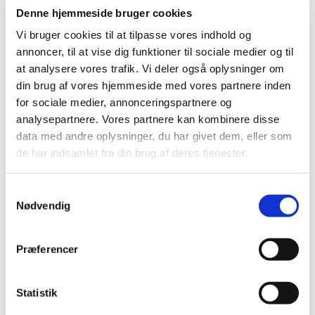
Denne hjemmeside bruger cookies
Vi bruger cookies til at tilpasse vores indhold og
annoncer, til at vise dig funktioner til sociale medier og til
Alle er velkomne til at komme og gå en tur med
at analysere vores trafik. Vi deler også oplysninger om
os! Vi er en flok glade seniorer, som går en tur
din brug af vores hjemmeside med vores partnere inden
sammen hver mandag fra kl. 13-14. Vi mødes i
for sociale medier, annonceringspartnere og
sognegården inden gåturen, og bagefter drikker vi
analysepartnere. Vores partnere kan kombinere disse
kaffe i sognegården.
data med andre oplysninger, du har givet dem, eller som
Sognegårdsvært serverer kaffe, te og vand à 20
de har indsamlet fra din brug af deres tjenester.
kr.
S
Nødvendig
a
m
t
Præferencer
y
k
k
Statistik
e