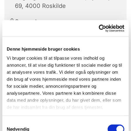
69, 4000 Roskilde
Søren Jensen
30,-
Denne hjemmeside bruger cookies
Vi bruger cookies til at tilpasse vores indhold og
annoncer, til at vise dig funktioner til sociale medier og til
Da familien Danmark slap tøjlerne – syng med!
at analysere vores trafik. Vi deler også oplysninger om
din brug af vores hjemmeside med vores partnere inden
Denne eftermiddag synger vi med på sange fra de
for sociale medier, annonceringspartnere og
arbejdsomme 50’ere, de optimistiske 60’ere og de
analysepartnere. Vores partnere kan kombinere disse
brogede 70’ere. Genoplev tiden, hvor danskerne
data med andre oplysninger, du har givet dem, eller som
på mange måder slap tøjlerne og fandt nye veje i
de har indsamlet fra din brug af deres tjenester.
ungdomsoprør og EF-modstand – men også i
nylonstrømper, beatleshår, konditræning, ø-lejre,
S
brune værtshuse og meget, meget andet…
Nødvendig
a