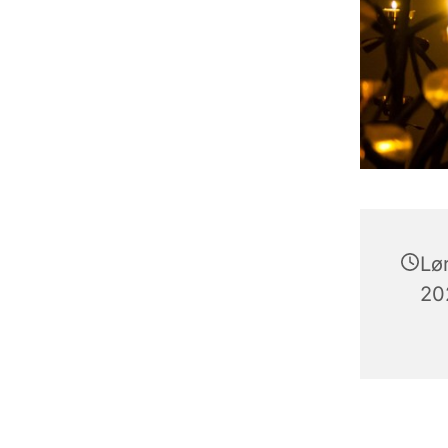
Lø
202