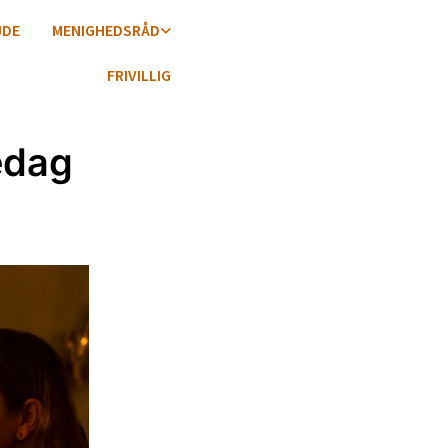
JDE
MENIGHEDSRÅD
FRIVILLIG
edag