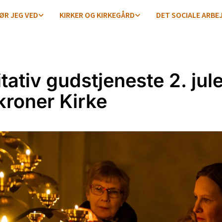
ØR JEG VED
KIRKER OG KIRKEGÅRD
DET SOCIALE ARBE
tativ gudstjeneste 2. jul
ekroner Kirke