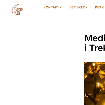
KONTAKT
DET SKER
DET G
Medi
i Tr