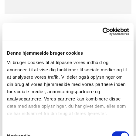
Elsker du at synge - og har du problemer med at få
luft på grund af en lungesygdom?
Så er LUNGE-koret måske noget for dig? Vi har
Denne hjemmeside bruger cookies
samlet et kor af mænd og kvinder, som elsker at
Vi bruger cookies til at tilpasse vores indhold og
synge. Her gør det ikke noget, at du hoster eller
annoncer, til at vise dig funktioner til sociale medier og til
lige skal ha' en pause til at få vejret.
at analysere vores trafik. Vi deler også oplysninger om
Koret ledes af Hanne Lassen.
din brug af vores hjemmeside med vores partnere inden
for sociale medier, annonceringspartnere og
Koret synger som udgangspunkt onsdage i ulige
analysepartnere. Vores partnere kan kombinere disse
uger kl. 13:00 - 14.30. I pausen drikker vi en kop
data med andre oplysninger, du har givet dem, eller som
kaffe.
de har indsamlet fra din brug af deres tjenester.
Vi mødes i Himmelev Sognegård, Fynsvej 69.
S
Nødvendig