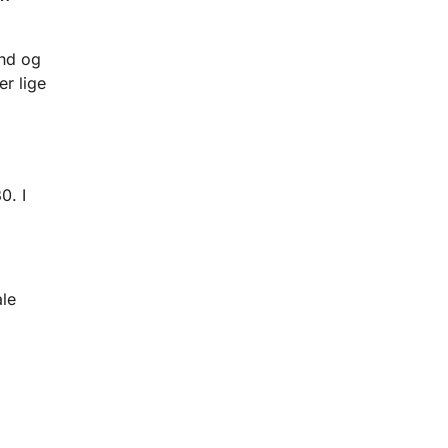
ænd og
er lige
0. I
le