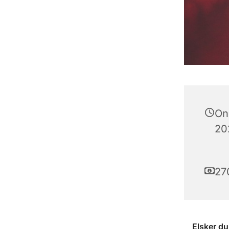
On
202
27
Elsker du