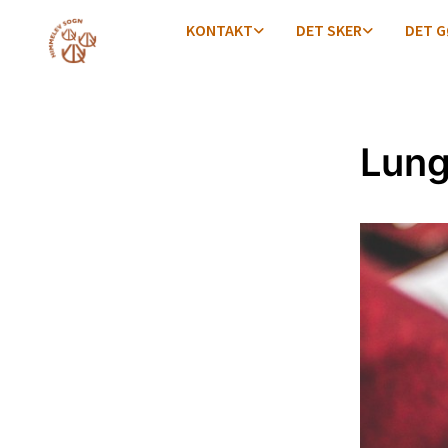
KONTAKT
DET SKER
DET G
Lung