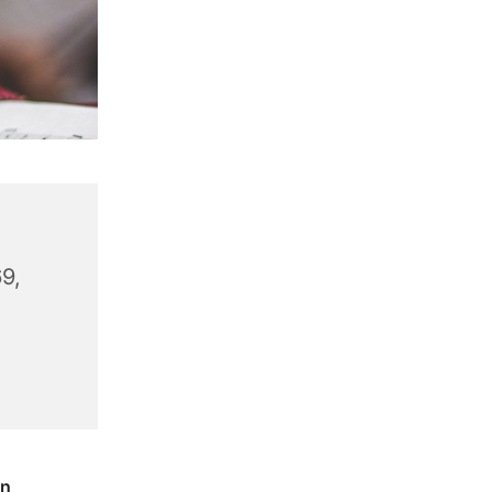
9,
en