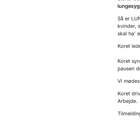
lungesy
Så er LUN
kvinder, 
skal ha' e
Koret led
Koret syn
pausen dr
Vi mødes
Koret dri
Arbejde.
Tilmeldin