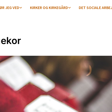
ØR JEG VED
KIRKER OG KIRKEGÅRD
DET SOCIALE ARBE
ekor