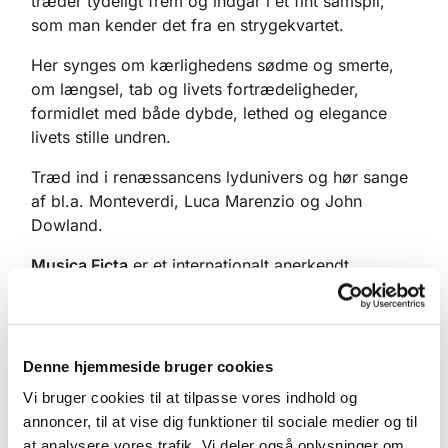
træder tydeligt frem og indgår i et fint samspil,
som man kender det fra en strygekvartet.
Her synges om kærlighedens sødme og smerte,
om længsel, tab og livets fortrædeligheder,
formidlet med både dybde, lethed og elegance
livets stille undren.
Træd ind i renæssancens lydunivers og hør sange
af bl.a. Monteverdi, Luca Marenzio og John
Dowland.
Musica Ficta
er et internationalt anerkendt
vokalensemble med base i København, stiftet og
ledet af dirigent og komponist Bo Holten. Den
tidlige europæiske vokalmusik er Musica Fictas
speciale. Ensemblet griber tilbage til en tid, hvor
Denne hjemmeside bruger cookies
kammermusikken først og fremmest blev skrevet
Vi bruger cookies til at tilpasse vores indhold og
for den menneskelige stemme. Musica Fictas
annoncer, til at vise dig funktioner til sociale medier og til
signatur er den fleksible, virtuose ensemblesang,
at analysere vores trafik. Vi deler også oplysninger om