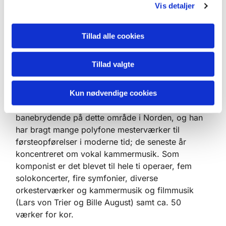
Vis detaljer
Principal Guest Conductor ved BBC Singers 1990-
2006, dirigeret Det Flamske Radiokor i Bruxelles
2006-11, de sidste tre sæsoner som chefdirigent.
Tillad alle cookies
Derudover har han gæstedirigeret det Svenske
Radiokor, Nederlands Kamerkoor, National Choir
Tillad valgte
of Ireland og en del andre ensembler. Gennem
snart 50 år har Bo været en drivende kraft i den
Kun nødvendige cookies
internationale bevægelse for tidlig musik. Hans
arbejde med vokalpolyfoni har været
banebrydende på dette område i Norden, og han
har bragt mange polyfone mesterværker til
førsteopførelser i moderne tid; de seneste år
koncentreret om vokal kammermusik. Som
komponist er det blevet til hele ti operaer, fem
solokoncerter, fire symfonier, diverse
orkesterværker og kammermusik og filmmusik
(Lars von Trier og Bille August) samt ca. 50
værker for kor.