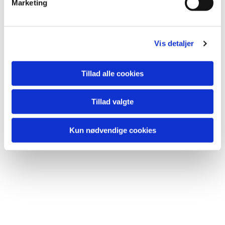
Marketing
a
l
g
Vis detaljer
Tillad alle cookies
Du vil måske også kunne
Tillad valgte
lide...
Kun nødvendige cookies