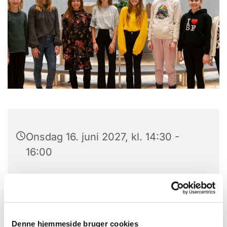
Onsdag 16. juni 2027, kl. 14:30 -
16:00
Trekroner Kirke, Lysalleen 29, 4000
Roskilde
Korleder, Jakob Lundbak
Denne hjemmeside bruger cookies