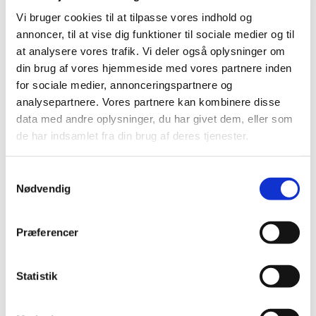
Vi bruger cookies til at tilpasse vores indhold og
Gratis
annoncer, til at vise dig funktioner til sociale medier og til
at analysere vores trafik. Vi deler også oplysninger om
din brug af vores hjemmeside med vores partnere inden
for sociale medier, annonceringspartnere og
analysepartnere. Vores partnere kan kombinere disse
14:30-15:00: Juniorkor alene
data med andre oplysninger, du har givet dem, eller som
15:20-16:00 Junior- og ungdomskor sammen
de har indsamlet fra din brug af deres tjenester.
S
Nødvendig
a
m
t
Præferencer
y
k
k
Statistik
e
v