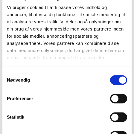
Vi bruger cookies til at tilpasse vores indhold og
Gratis
annoncer, til at vise dig funktioner til sociale medier og til
at analysere vores trafik. Vi deler også oplysninger om
din brug af vores hjemmeside med vores partnere inden
for sociale medier, annonceringspartnere og
analysepartnere. Vores partnere kan kombinere disse
14:30-15:00: Juniorkor alene
data med andre oplysninger, du har givet dem, eller som
15:20-16:00 Junior- og ungdomskor sammen
de har indsamlet fra din brug af deres tjenester.
S
Nødvendig
a
m
t
Præferencer
y
k
k
Statistik
e
v