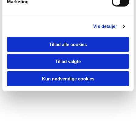
Marketing
a
l
g
Vis detaljer
Tillad alle cookies
Du vil måske også kunne
Tillad valgte
lide...
Kun nødvendige cookies