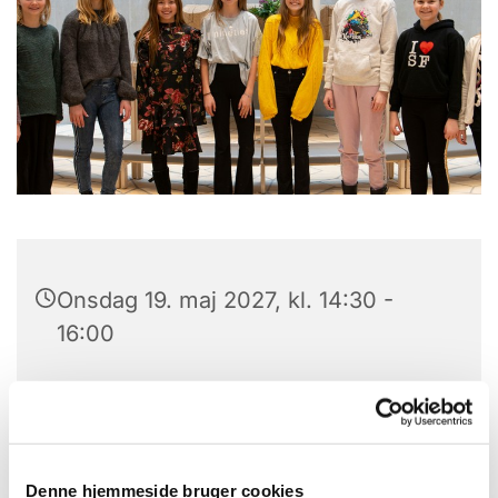
Onsdag 19. maj 2027, kl. 14:30 -
16:00
Trekroner Kirke, Lysalleen 29, 4000
Roskilde
Korleder, Jakob Lundbak
Denne hjemmeside bruger cookies