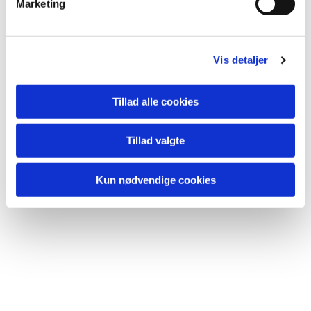
Marketing
a
l
g
Vis detaljer
Tillad alle cookies
Du vil måske også kunne
Tillad valgte
lide...
Kun nødvendige cookies