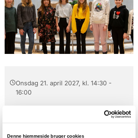
Onsdag 21. april 2027, kl. 14:30 -
16:00
Trekroner Kirke, Lysalleen 29, 4000
Roskilde
Korleder, Jakob Lundbak
Denne hjemmeside bruger cookies