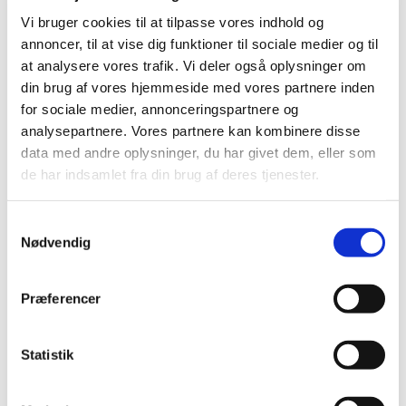
Vi bruger cookies til at tilpasse vores indhold og
Gratis
annoncer, til at vise dig funktioner til sociale medier og til
at analysere vores trafik. Vi deler også oplysninger om
din brug af vores hjemmeside med vores partnere inden
for sociale medier, annonceringspartnere og
analysepartnere. Vores partnere kan kombinere disse
14:30-15:00: Juniorkor alene
data med andre oplysninger, du har givet dem, eller som
15:20-16:00 Junior- og ungdomskor sammen
de har indsamlet fra din brug af deres tjenester.
S
Nødvendig
a
m
t
Præferencer
y
k
k
Statistik
e
v