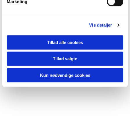
Marketing
a
l
g
Vis detaljer
Tillad alle cookies
Du vil måske også kunne
Tillad valgte
lide...
Kun nødvendige cookies