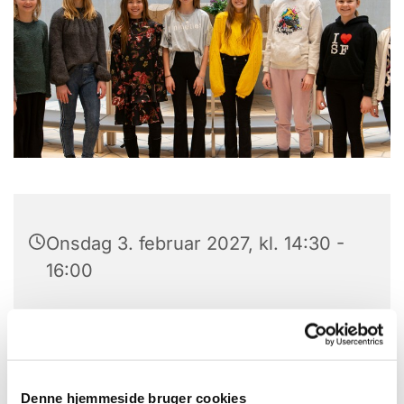
Onsdag 3. februar 2027, kl. 14:30 -
16:00
Trekroner Kirke, Lysalleen 29, 4000
Roskilde
Korleder, Jakob Lundbak
Denne hjemmeside bruger cookies