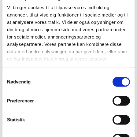
Vi bruger cookies til at tilpasse vores indhold og
Gratis
annoncer, til at vise dig funktioner til sociale medier og til
at analysere vores trafik. Vi deler også oplysninger om
din brug af vores hjemmeside med vores partnere inden
for sociale medier, annonceringspartnere og
analysepartnere. Vores partnere kan kombinere disse
14:30-15:00: Juniorkor alene
data med andre oplysninger, du har givet dem, eller som
15:20-16:00 Junior- og ungdomskor sammen
de har indsamlet fra din brug af deres tjenester.
S
Nødvendig
a
m
t
Præferencer
y
k
k
Statistik
e
v