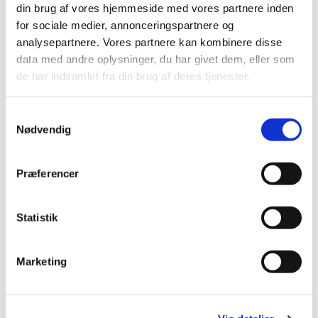
din brug af vores hjemmeside med vores partnere inden
for sociale medier, annonceringspartnere og
analysepartnere. Vores partnere kan kombinere disse
data med andre oplysninger, du har givet dem, eller som
de har indsamlet fra din brug af deres tjenester.
S
Nødvendig
a
m
t
Præferencer
y
k
k
Statistik
e
v
Marketing
a
l
g