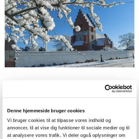
Torsdag 24. december 2026, kl.
14:00
Denne hjemmeside bruger cookies
Vi bruger cookies til at tilpasse vores indhold og
Himmelev Kirke, Østre Kirkevej 2,
annoncer, til at vise dig funktioner til sociale medier og til
4000 Roskilde
at analysere vores trafik. Vi deler også oplysninger om