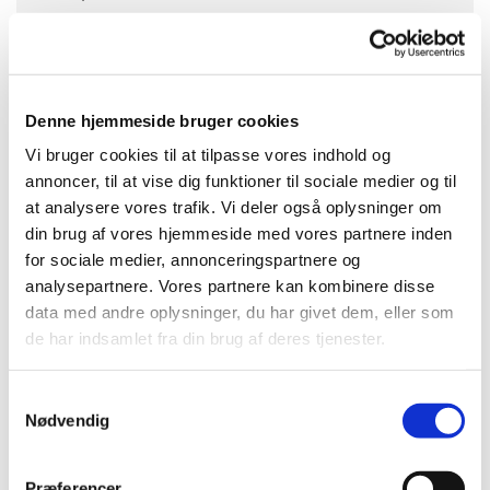
Nu er det kvindernes tur at spise sammen
Denne hjemmeside bruger cookies
Ved damefrokosten spiser vi sammen, får nogle
Vi bruger cookies til at tilpasse vores indhold og
gode snakke og synger også et par sange. Ordet
annoncer, til at vise dig funktioner til sociale medier og til
vil også være frit for enhver, der har noget på
at analysere vores trafik. Vi deler også oplysninger om
hjertet og/eller ønsker at fortælle en historie eller
din brug af vores hjemmeside med vores partnere inden
lignende.
for sociale medier, annonceringspartnere og
analysepartnere. Vores partnere kan kombinere disse
Prisen 85 kr. pr. gang dækker 2 stk. smørrebrød
data med andre oplysninger, du har givet dem, eller som
samt drikkevarer.
de har indsamlet fra din brug af deres tjenester.
Tilmelding til damefrokost skal ske her på
tilmeldingsformularen
senest søndag kl. 22.00
S
Nødvendig
inden arrangementet.
a
m
t
Præferencer