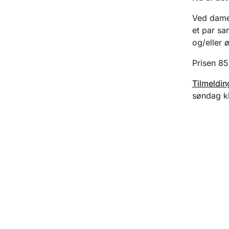
Ved dame
et par sa
og/eller ø
Prisen 85
Tilmeldin
søndag kl