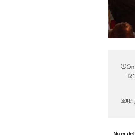
Ons
12
85,
Nu er det