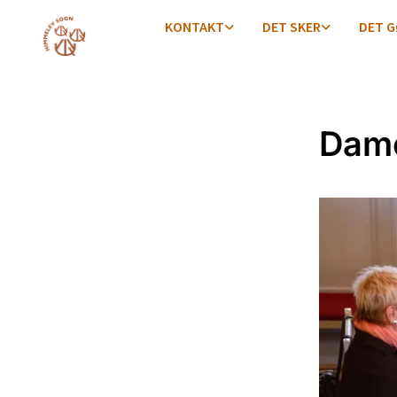
KONTAKT
DET SKER
DET G
Dame