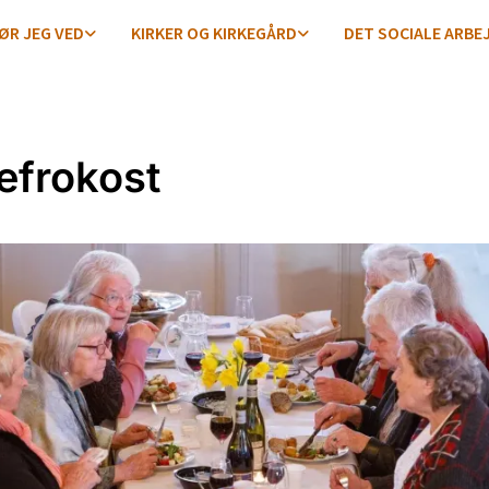
ØR JEG VED
KIRKER OG KIRKEGÅRD
DET SOCIALE ARBE
frokost