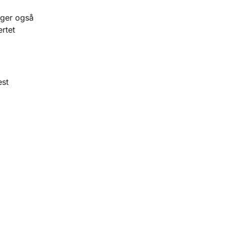
nger også
ertet
st