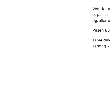
Ved dame
et par sa
og/eller ø
Prisen 85
Tilmeldin
søndag kl