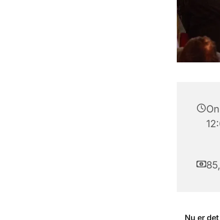
Ons
12
85,
Nu er det