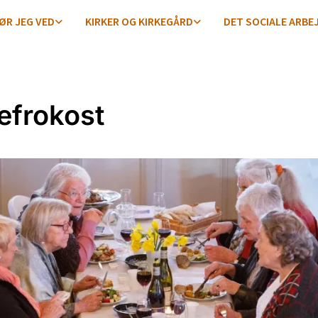
ØR JEG VED
KIRKER OG KIRKEGÅRD
DET SOCIALE ARBE
frokost