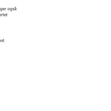
nger også
ertet
st