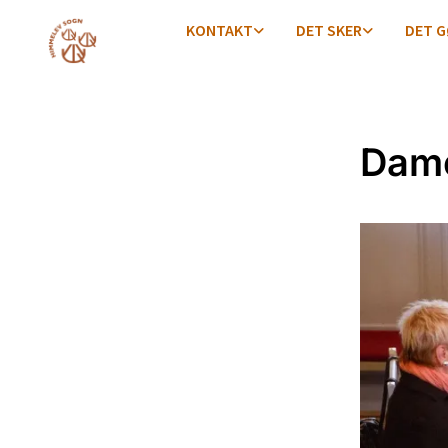
KONTAKT
DET SKER
DET G
Dame