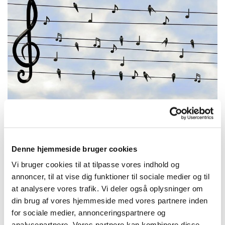
Denne hjemmeside bruger cookies
Mandag 24. maj 2027, kl. 13:30 -
Vi bruger cookies til at tilpasse vores indhold og
14:30
annoncer, til at vise dig funktioner til sociale medier og til
at analysere vores trafik. Vi deler også oplysninger om
Trekronerskolen
din brug af vores hjemmeside med vores partnere inden
for sociale medier, annonceringspartnere og
analysepartnere. Vores partnere kan kombinere disse