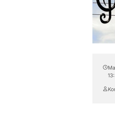
Man
13
Ko