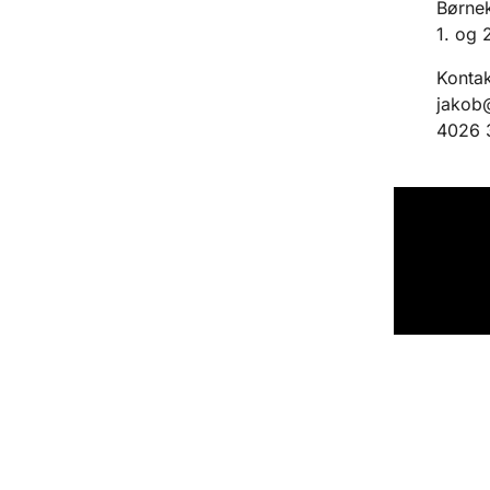
Børnek
1. og 
Kontak
jakob
4026 