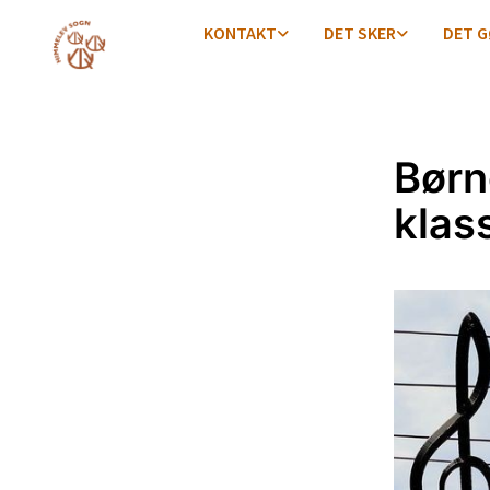
KONTAKT
DET SKER
DET G
Børn
klas