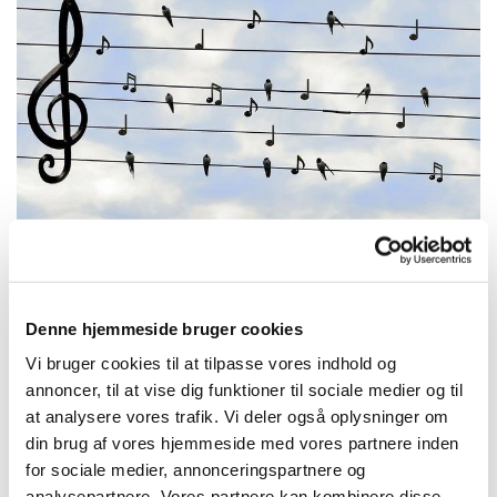
Denne hjemmeside bruger cookies
Mandag 25. januar 2027, kl. 13:30 -
Vi bruger cookies til at tilpasse vores indhold og
14:30
annoncer, til at vise dig funktioner til sociale medier og til
at analysere vores trafik. Vi deler også oplysninger om
Trekronerskolen
din brug af vores hjemmeside med vores partnere inden
for sociale medier, annonceringspartnere og
analysepartnere. Vores partnere kan kombinere disse