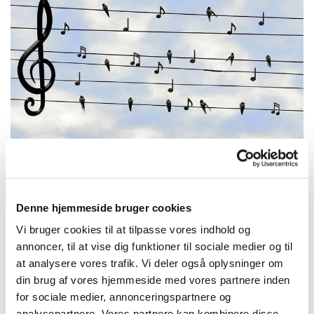
Denne hjemmeside bruger cookies
Mandag 7. december 2026, kl. 13:30
Vi bruger cookies til at tilpasse vores indhold og
- 14:30
annoncer, til at vise dig funktioner til sociale medier og til
at analysere vores trafik. Vi deler også oplysninger om
Trekronerskolen
din brug af vores hjemmeside med vores partnere inden
for sociale medier, annonceringspartnere og
analysepartnere. Vores partnere kan kombinere disse