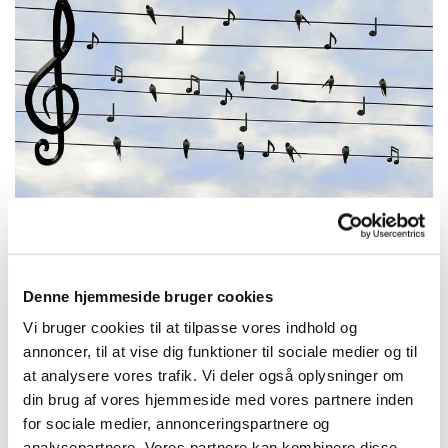
Denne hjemmeside bruger cookies
Mandag 30. november 2026, kl.
Vi bruger cookies til at tilpasse vores indhold og
13:30 - 14:30
annoncer, til at vise dig funktioner til sociale medier og til
at analysere vores trafik. Vi deler også oplysninger om
Trekronerskolen
din brug af vores hjemmeside med vores partnere inden
for sociale medier, annonceringspartnere og
analysepartnere. Vores partnere kan kombinere disse