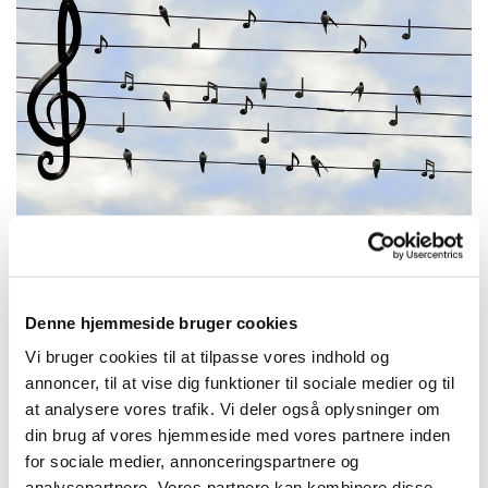
Denne hjemmeside bruger cookies
Mandag 3. maj 2027, kl. 11:30 -
Vi bruger cookies til at tilpasse vores indhold og
12:30
annoncer, til at vise dig funktioner til sociale medier og til
at analysere vores trafik. Vi deler også oplysninger om
Trekronerskolen
din brug af vores hjemmeside med vores partnere inden
for sociale medier, annonceringspartnere og
analysepartnere. Vores partnere kan kombinere disse