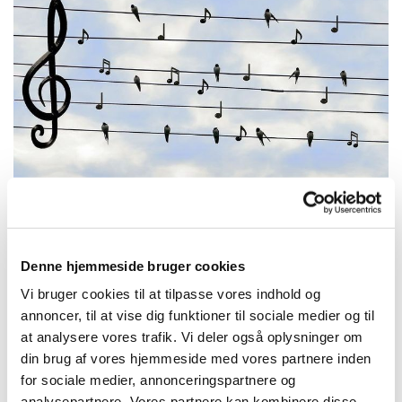
Denne hjemmeside bruger cookies
Mandag 15. marts 2027, kl. 11:30 -
Vi bruger cookies til at tilpasse vores indhold og
12:30
annoncer, til at vise dig funktioner til sociale medier og til
at analysere vores trafik. Vi deler også oplysninger om
Trekronerskolen
din brug af vores hjemmeside med vores partnere inden
for sociale medier, annonceringspartnere og
analysepartnere. Vores partnere kan kombinere disse