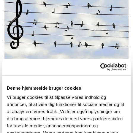
Denne hjemmeside bruger cookies
Mandag 8. marts 2027, kl. 11:30 -
Vi bruger cookies til at tilpasse vores indhold og
12:30
annoncer, til at vise dig funktioner til sociale medier og til
at analysere vores trafik. Vi deler også oplysninger om
Trekronerskolen
din brug af vores hjemmeside med vores partnere inden
for sociale medier, annonceringspartnere og
analysepartnere. Vores partnere kan kombinere disse