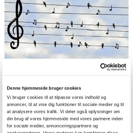
Denne hjemmeside bruger cookies
Mandag 7. december 2026, kl. 11:30
Vi bruger cookies til at tilpasse vores indhold og
- 12:30
annoncer, til at vise dig funktioner til sociale medier og til
at analysere vores trafik. Vi deler også oplysninger om
Trekronerskolen
din brug af vores hjemmeside med vores partnere inden
for sociale medier, annonceringspartnere og
analysepartnere. Vores partnere kan kombinere disse