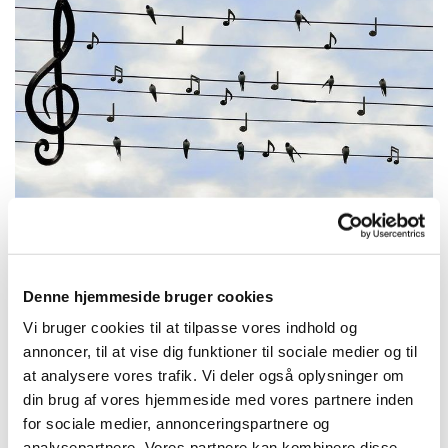
Denne hjemmeside bruger cookies
Mandag 5. oktober 2026, kl. 11:30 -
Vi bruger cookies til at tilpasse vores indhold og
12:30
annoncer, til at vise dig funktioner til sociale medier og til
at analysere vores trafik. Vi deler også oplysninger om
Trekronerskolen
din brug af vores hjemmeside med vores partnere inden
for sociale medier, annonceringspartnere og
analysepartnere. Vores partnere kan kombinere disse